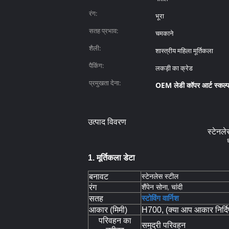
रंग:
भूरा
सतह प्रभाव:
चमकाने
शैली:
शास्त्रीय महिला मूर्तिकला
पैकिंग:
लकड़ी का क्रेड
प्रमुखता देना:
OEM लेडी कॉपर आर्ट स्कल्
उत्पाद विवरण
स्टेनले
1. मूर्तिकला डेटा
स्टेनलेस स्टील
बनावट
शैंपेन सोना, चांदी
रंग
स्टोविंग
वार्निश
सतह
आकार (मिमी)
H700, (क्या आप आकार निर्दिष
परिवहन का
समुद्री परिवहन