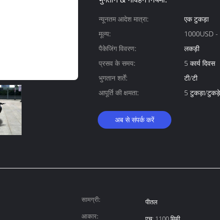
न्यूनतम आदेश मात्रा:
एक टुकड़ा
मूल्य:
1000USD -
पैकेजिंग विवरण:
लकड़ी
प्रसव के समय:
5 कार्य दिवस
भुगतान शर्तें:
टी/टी
आपूर्ति की क्षमता:
5 टुकड़ा/टुकड़
अब से संपर्क करें
सामग्री:
पीतल
आकार:
एच: 1100 मिमी