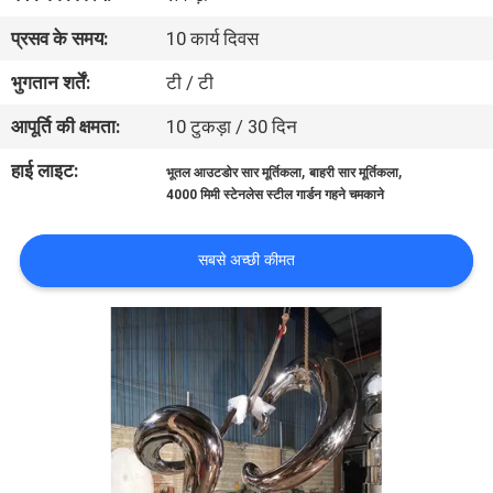
का
प्रसव के समय:
10 कार्य दिवस
दौरा
भुगतान शर्तें:
टी / टी
आपूर्ति की क्षमता:
10 टुकड़ा / 30 दिन
गुणवत्ता
नियंत्रण
हाई लाइट:
,
,
भूतल आउटडोर सार मूर्तिकला
बाहरी सार मूर्तिकला
4000 मिमी स्टेनलेस स्टील गार्डन गहने चमकाने
हमसे
सबसे अच्छी कीमत
संपर्क
करें
समाचार
मामले