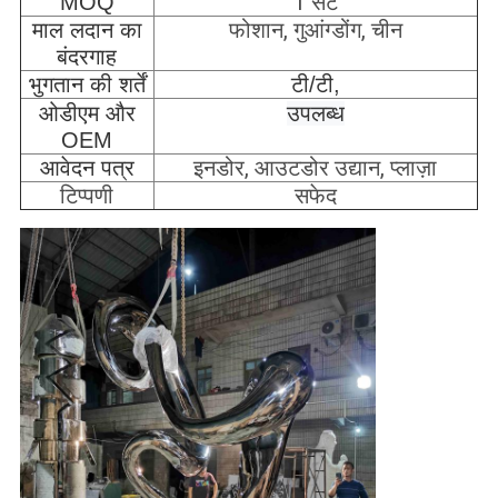
1 सेट
MOQ
फोशान, गुआंग्डोंग, चीन
माल लदान का
बंदरगाह
भुगतान की शर्तें
टी/टी,
ओडीएम और
उपलब्ध
OEM
इनडोर, आउटडोर उद्यान, प्लाज़ा
आवेदन पत्र
टिप्पणी
सफेद