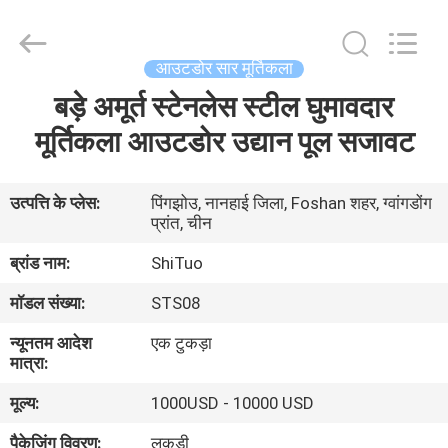
Arts
and
Crafts
Co.,
Ltd..
आउटडोर सार मूर्तिकला
All
Rights
Reserved.
बड़े अमूर्त स्टेनलेस स्टील घुमावदार
घर
Developed
by
मूर्तिकला आउटडोर उद्यान पूल सजावट
ECER
उत्पाद
उत्पत्ति के प्लेस:
पिंगझोउ, नानहाई जिला, Foshan शहर, ग्वांगडोंग
प्रांत, चीन
वीडियो
ब्रांड नाम:
ShiTuo
हमारे
मॉडल संख्या:
STS08
बारे
न्यूनतम आदेश
एक टुकड़ा
मात्रा:
में
मूल्य:
1000USD - 10000 USD
कारखाने
पैकेजिंग विवरण:
लकड़ी