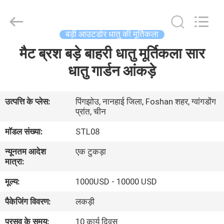
Sculpture
Arts
and
Crafts
Co.,
बड़ी आउटडोर धातु की मूर्तिकला
Ltd..
All
Rights
मैट ब्रश बड़े बाहरी धातु मूर्तिकला सार
घर
Reserved.
Developed
धातु गार्डन आंकड़े
by
ECER
उत्पाद
उत्पत्ति के प्लेस:
पिंगझोउ, नानहाई जिला, Foshan शहर, ग्वांगडोंग
प्रांत, चीन
वीडियो
मॉडल संख्या:
STL08
हमारे
न्यूनतम आदेश
एक टुकड़ा
मात्रा:
बारे
मूल्य:
1000USD - 10000 USD
में
पैकेजिंग विवरण:
लकड़ी
कारखाने
प्रसव के समय:
10 कार्य दिवस