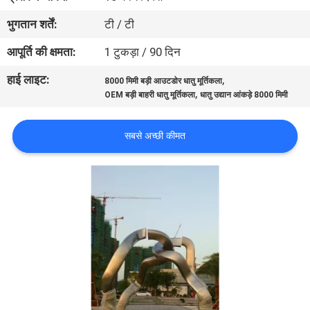
का
भुगतान शर्तें:
टी / टी
दौरा
आपूर्ति की क्षमता:
1 टुकड़ा / 90 दिन
हाई लाइट:
,
गुणवत्ता
8000 मिमी बड़ी आउटडोर धातु मूर्तिकला
,
OEM बड़ी बाहरी धातु मूर्तिकला
धातु उद्यान आंकड़े 8000 मिमी
नियंत्रण
सबसे अच्छी कीमत
हमसे
संपर्क
करें
समाचार
मामले