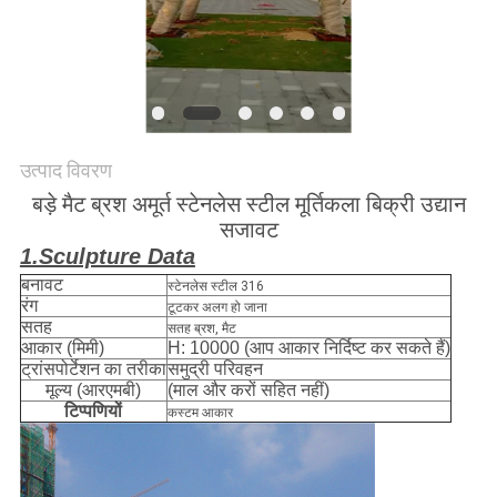
उद्धरण
मांगें
साइटमैप
उत्पाद विवरण
बड़े मैट ब्रश अमूर्त स्टेनलेस स्टील मूर्तिकला बिक्री उद्यान
PRIVACY
सजावट
1.Sculpture Data
POLICY
बनावट
स्टेनलेस स्टील 316
रंग
टूटकर अलग हो जाना
सतह
सतह ब्रश, मैट
आकार (मिमी)
H: 10000 (आप आकार निर्दिष्ट कर सकते हैं)
ट्रांसपोर्टेशन का तरीका
समुद्री परिवहन
मूल्य (आरएमबी)
(माल और करों सहित नहीं)
टिप्पणियों
कस्टम आकार