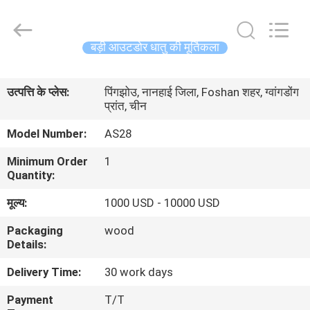
Sculpture
Arts
and
Crafts
Co.,
बड़ी आउटडोर धातु की मूर्तिकला
Ltd..
All
Rights
घर
Reserved.
Developed
उत्पत्ति के प्लेस:
पिंगझोउ, नानहाई जिला, Foshan शहर, ग्वांगडोंग
by
ECER
प्रांत, चीन
उत्पाद
Model Number:
AS28
वीडियो
Minimum Order
1
Quantity:
मूल्य:
1000 USD - 10000 USD
हमारे
बारे
Packaging
wood
Details:
में
Delivery Time:
30 work days
कारखाने
Payment
T/T