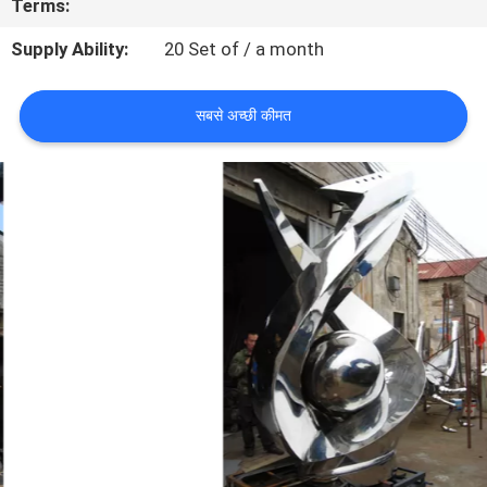
Terms:
का
Supply Ability:
20 Set of / a month
दौरा
सबसे अच्छी कीमत
गुणवत्ता
नियंत्रण
हमसे
संपर्क
करें
समाचार
मामले