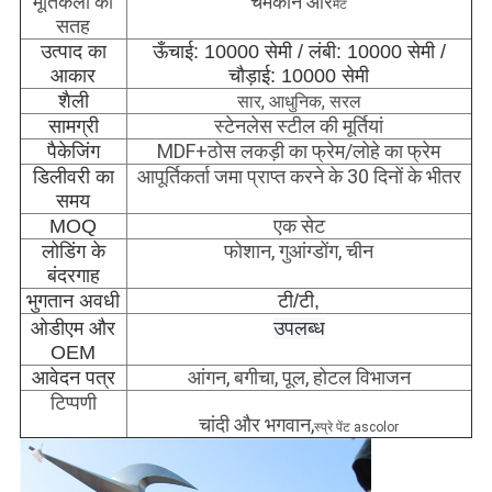
मूर्तिकला की
चमकाने और
मैट
सतह
उत्पाद का
ऊँचाई: 10000 सेमी / लंबी: 10000 सेमी /
आकार
चौड़ाई: 10000 सेमी
शैली
सार, आधुनिक, सरल
स्टेनलेस स्टील की मूर्तियां
सामग्री
MDF+ठोस लकड़ी का फ्रेम/लोहे का फ्रेम
पैकेजिंग
आपूर्तिकर्ता जमा प्राप्त करने के 30 दिनों के भीतर
डिलीवरी का
समय
एक सेट
MOQ
फोशान, गुआंग्डोंग, चीन
लोडिंग के
बंदरगाह
भुगतान अवधी
टी/टी,
ओडीएम और
उपलब्ध
OEM
आंगन, बगीचा, पूल, होटल विभाजन
आवेदन पत्र
टिप्पणी
चांदी और भगवान,
स्प्रे पेंट ascolor