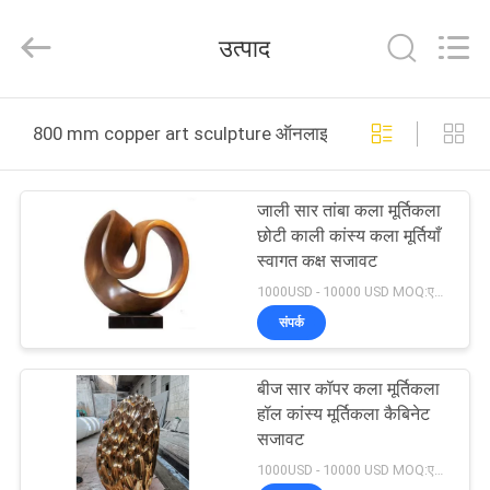
Arts
and
Crafts
उत्पाद
Co.,
Ltd..
All
Rights
Reserved.
घर
Developed
800 mm copper art sculpture ऑनलाइन निर्माण
by
ECER
उत्पाद
जाली सार तांबा कला मूर्तिकला
छोटी काली कांस्य कला मूर्तियाँ
वीडियो
स्वागत कक्ष सजावट
1000USD - 10000 USD MOQ:एक टुकड़ा
हमारे
संपर्क
बारे
बीज सार कॉपर कला मूर्तिकला
में
हॉल कांस्य मूर्तिकला कैबिनेट
सजावट
कारखाने
1000USD - 10000 USD MOQ:एक टुकड़ा