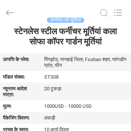
and
Crafts
Co.,
Ltd..
All
फर्नीचर की मूर्तियां
Rights
Reserved.
स्टेनलेस स्टील फर्नीचर मूर्तियां कला
घर
Developed
by
ECER
सोफा कॉपर गार्डन मूर्तियां
उत्पाद
उत्पत्ति के प्लेस:
पिंगझोउ, नानहाई जिला, Foshan शहर, ग्वांगडोंग
प्रांत, चीन
वीडियो
मॉडल संख्या:
STS08
हमारे
न्यूनतम आदेश
20 टुकड़ा
मात्रा:
बारे
मूल्य:
1000USD - 10000 USD
में
पैकेजिंग विवरण:
लकड़ी
कारखाने
प्रसव के समय:
10 कार्य दिवस