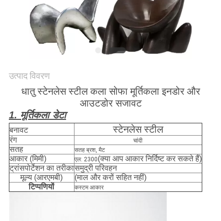
उद्धरण
मांगें
साइटमैप
उत्पाद विवरण
धातु स्टेनलेस स्टील कला सोफा मूर्तिकला इनडोर और
PRIVACY
आउटडोर सजावट
POLICY
1. मूर्तिकला डेटा
स्टेनलेस स्टील
बनावट
रंग
चांदी
सतह
सतह ब्रश, मैट
आकार (मिमी)
(क्या आप आकार निर्दिष्ट कर सकते हैं)
एल: 2300
ट्रांसपोर्टेशन का तरीका
समुद्री परिवहन
मूल्य (आरएमबी)
(माल और करों सहित नहीं)
टिप्पणियों
कस्टम आकार